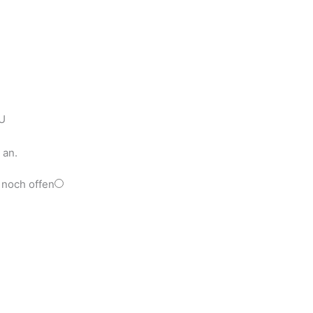
MU
 an.
 noch offen